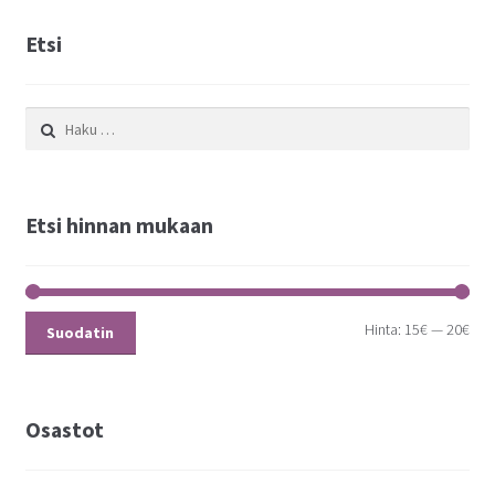
Etsi
Haku:
Etsi hinnan mukaan
Hinta:
15€
—
20€
Suodatin
Osastot