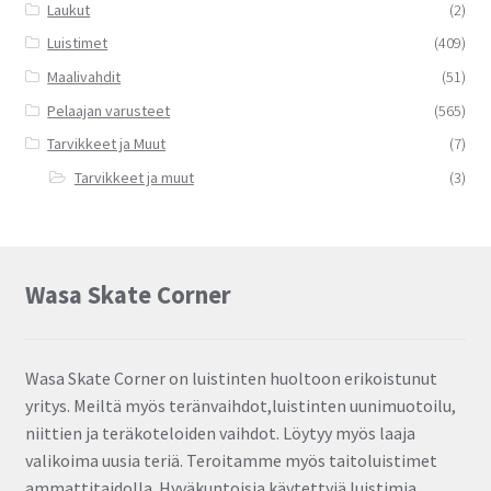
Laukut
(2)
Luistimet
(409)
Maalivahdit
(51)
Pelaajan varusteet
(565)
Tarvikkeet ja Muut
(7)
Tarvikkeet ja muut
(3)
Wasa Skate Corner
Wasa Skate Corner on luistinten huoltoon erikoistunut
yritys. Meiltä myös teränvaihdot,luistinten uunimuotoilu,
niittien ja teräkoteloiden vaihdot. Löytyy myös laaja
valikoima uusia teriä. Teroitamme myös taitoluistimet
ammattitaidolla. Hyväkuntoisia käytettyjä luistimia