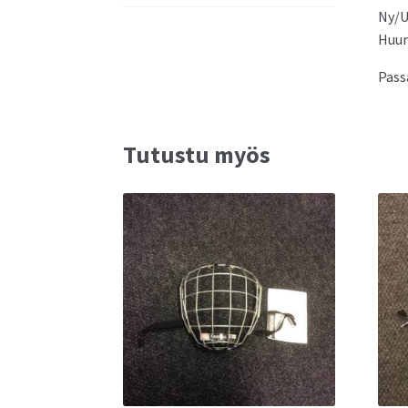
Ny/U
Huu
Passa
Tutustu myös