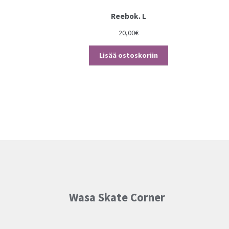
Reebok. L
20,00
€
Lisää ostoskoriin
Wasa Skate Corner