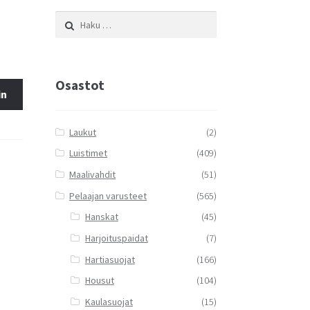
Haku:
Osastot
in
Laukut
(2)
Luistimet
(409)
Maalivahdit
(51)
Pelaajan varusteet
(565)
Hanskat
(45)
Harjoituspaidat
(7)
Hartiasuojat
(166)
Housut
(104)
Kaulasuojat
(15)