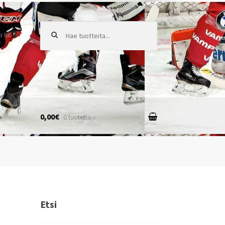
Etsi:
tili
0,00€
0 tuotetta
Etsi