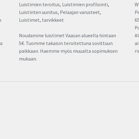
Luistimien teroitus, Luistimien profilointi,
W
Luistinten uunitus, Pelaajan varusteet,
P
n
Luistimet, tarvikkeet
6
P
Noudamme luistimet Vaasan alueella hintaan
A
ia
5€. Tuomme takaisin teroitettuna sovittuun
a
paikkaan. Haemme myös muualta sopimuksen
ri
mukaan.