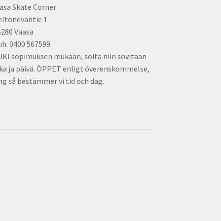
asa Skate Corner
eltonevantie 1
5280 Vaasa
uh. 0400 567599
UKI sopimuksen mukaan, soita niin sovitaan
ika ja päivä. ÖPPET enligt överenskommelse,
ng så bestämmer vi tid och dag.