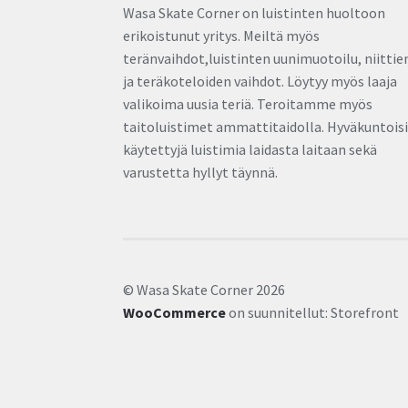
Wasa Skate Corner on luistinten huoltoon
erikoistunut yritys. Meiltä myös
teränvaihdot,luistinten uunimuotoilu, niittie
ja teräkoteloiden vaihdot. Löytyy myös laaja
valikoima uusia teriä. Teroitamme myös
taitoluistimet ammattitaidolla. Hyväkuntois
käytettyjä luistimia laidasta laitaan sekä
varustetta hyllyt täynnä.
© Wasa Skate Corner 2026
WooCommerce
on suunnitellut: Storefront