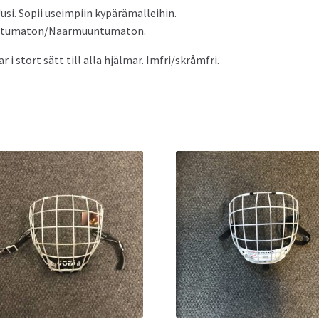
usi. Sopii useimpiin kypärämalleihin.
rtumaton/Naarmuuntumaton.
r i stort sätt till alla hjälmar. Imfri/skråmfri.