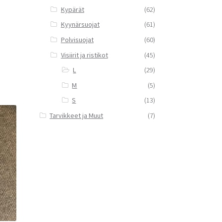
Kypärät
(62)
Kyynärsuojat
(61)
Polvisuojat
(60)
Visiirit ja ristikot
(45)
L
(29)
M
(5)
S
(13)
Tarvikkeet ja Muut
(7)