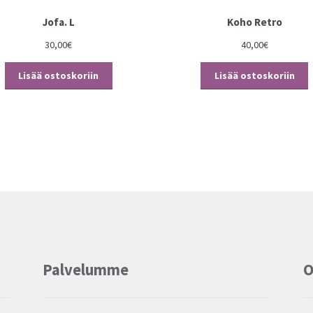
Jofa. L
Koho Retro
30,00
€
40,00
€
Lisää ostoskoriin
Lisää ostoskoriin
Palvelumme
O