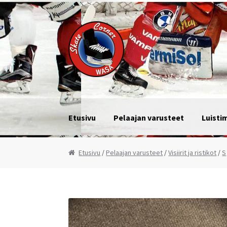
Siirry navigointiin
Siirry sisältöön
Etusivu
Pelaajan varusteet
Luisti
Etusivu
Hinnasto
Ota yhteyttä
Kassa
Ostos
Etusivu
/
Pelaajan varusteet
/
Visiirit ja ristikot
/
S