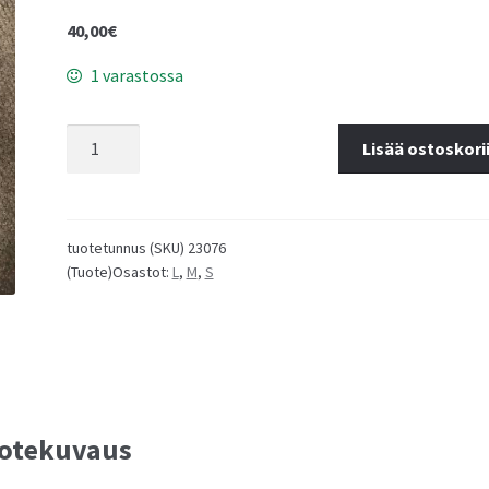
40,00
€
1 varastossa
Lisää ostoskori
tuotetunnus (SKU)
23076
(Tuote)Osastot:
L
,
M
,
S
otekuvaus