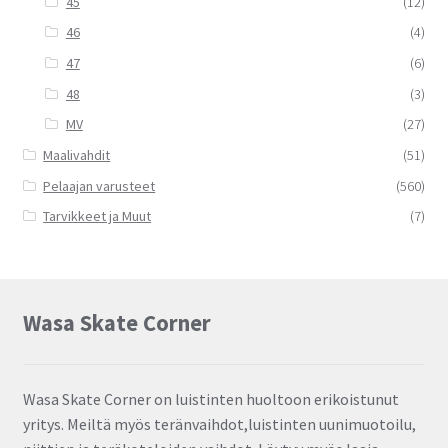
45
(12)
46
(4)
47
(6)
48
(3)
MV
(27)
Maalivahdit
(51)
Pelaajan varusteet
(560)
Tarvikkeet ja Muut
(7)
Wasa Skate Corner
Wasa Skate Corner on luistinten huoltoon erikoistunut
yritys. Meiltä myös teränvaihdot,luistinten uunimuotoilu,