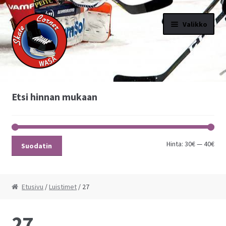
Siirry navigointiin
Siirry sisältöön
Valikko
Etusivu
Etsi hinnan mukaan
Hinnasto
Ota yhteyttä
Hinta:
30€
—
40€
Suodatin
Kassa
Etusivu
/
Luistimet
/ 27
Ostoskori
Oma tili
27