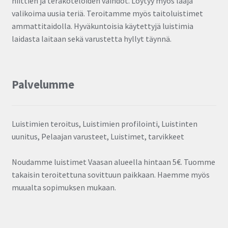
niittien ja teräkoteloiden vaihdot. Löytyy myös laaja
valikoima uusia teriä. Teroitamme myös taitoluistimet
ammattitaidolla. Hyväkuntoisia käytettyjä luistimia
laidasta laitaan sekä varustetta hyllyt täynnä.
Palvelumme
Luistimien teroitus, Luistimien profilointi, Luistinten
uunitus, Pelaajan varusteet, Luistimet, tarvikkeet
Noudamme luistimet Vaasan alueella hintaan 5€. Tuomme
takaisin teroitettuna sovittuun paikkaan. Haemme myös
muualta sopimuksen mukaan.