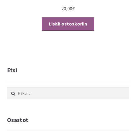
20,00
€
Lisää ostoskoriin
Etsi
Haku:
Osastot