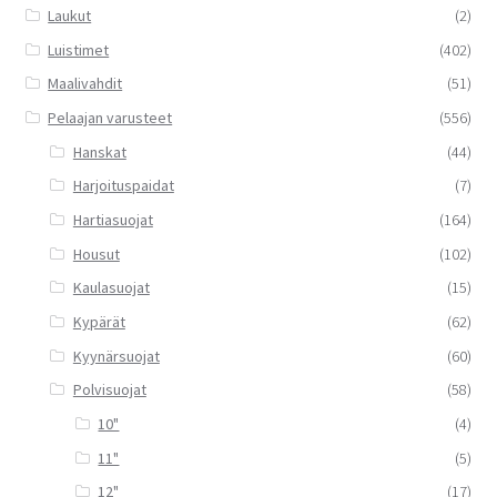
Laukut
(2)
Luistimet
(402)
Maalivahdit
(51)
Pelaajan varusteet
(556)
Hanskat
(44)
Harjoituspaidat
(7)
Hartiasuojat
(164)
Housut
(102)
Kaulasuojat
(15)
Kypärät
(62)
Kyynärsuojat
(60)
Polvisuojat
(58)
10"
(4)
11"
(5)
12"
(17)