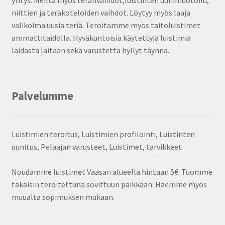
yritys. Meiltä myös teränvaihdot,luistinten uunimuotoilu,
niittien ja teräkoteloiden vaihdot. Löytyy myös laaja
valikoima uusia teriä. Teroitamme myös taitoluistimet
ammattitaidolla. Hyväkuntoisia käytettyjä luistimia
laidasta laitaan sekä varustetta hyllyt täynnä.
Palvelumme
Luistimien teroitus, Luistimien profilointi, Luistinten
uunitus, Pelaajan varusteet, Luistimet, tarvikkeet
Noudamme luistimet Vaasan alueella hintaan 5€. Tuomme
takaisin teroitettuna sovittuun paikkaan. Haemme myös
muualta sopimuksen mukaan.