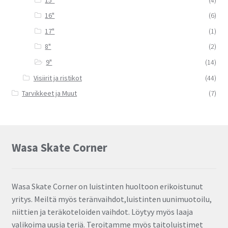
16"
(6)
17"
(1)
8"
(2)
9"
(14)
Visiirit ja ristikot
(44)
Tarvikkeet ja Muut
(7)
Wasa Skate Corner
Wasa Skate Corner on luistinten huoltoon erikoistunut
yritys. Meiltä myös teränvaihdot,luistinten uunimuotoilu,
niittien ja teräkoteloiden vaihdot. Löytyy myös laaja
valikoima uusia teriä. Teroitamme myös taitoluistimet