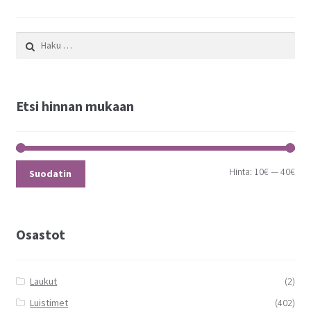
Haku:
Etsi hinnan mukaan
Hinta:
10€
—
40€
Suodatin
Osastot
Laukut
(2)
Luistimet
(402)