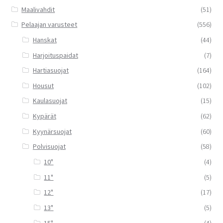
Maalivahdit
(51)
Pelaajan varusteet
(556)
Hanskat
(44)
Harjoituspaidat
(7)
Hartiasuojat
(164)
Housut
(102)
Kaulasuojat
(15)
Kypärät
(62)
Kyynärsuojat
(60)
Polvisuojat
(58)
10"
(4)
11"
(5)
12"
(17)
13"
(5)
15"
(4)