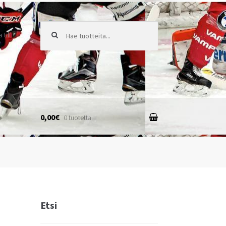
Etsi:
tili
0,00€
0 tuotetta
Etsi