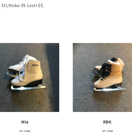
 Stl/Koko 39. Lesti EE.
Mia
RBK
30,00
€
40,00
€