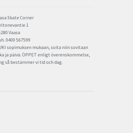
asa Skate Corner
eltonevantie 1
5280 Vaasa
uh. 0400 567599
UKI sopimuksen mukaan, soita niin sovitaan
ika ja päivä. ÖPPET enligt överenskommelse,
ng så bestämmer vi tid och dag.