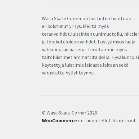
Wasa Skate Corner on luistinten huoltoon
erikoistunut yritys. Meiltä myös
teränvaihdot,luistinten uunimuotoilu, niittie
ja teräkoteloiden vaihdot. Löytyy myös laaja
valikoima uusia teriä. Teroitamme myös
taitoluistimet ammattitaidolla. Hyväkuntois
käytettyjä luistimia laidasta laitaan sekä
varustetta hyllyt täynnä.
© Wasa Skate Corner 2026
WooCommerce
on suunnitellut: Storefront